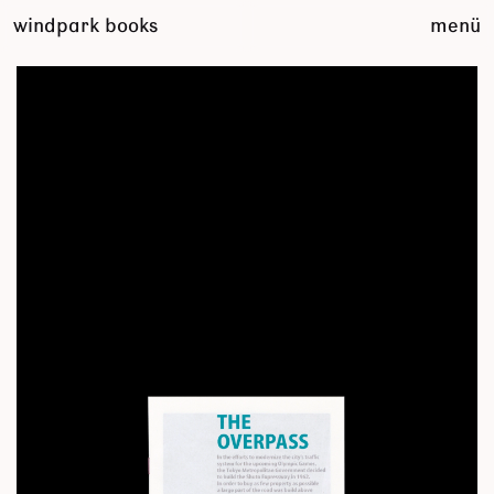
zum
windpark books
menü
inhalt
springen