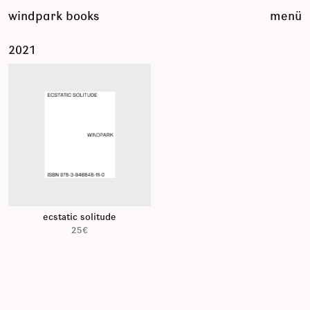
zum
windpark books
menü
inhalt
springen
2021
ecstatic solitude
25€