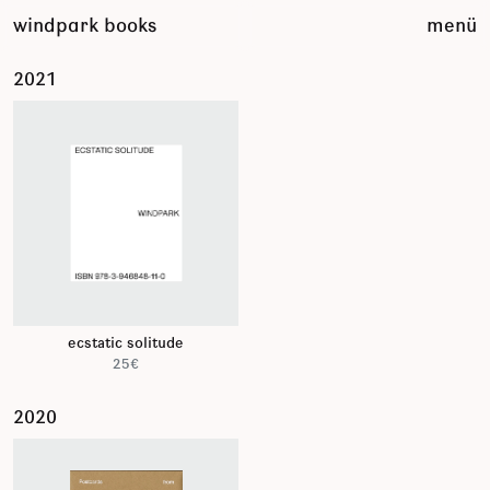
zum
windpark books
menü
inhalt
springen
2021
ecstatic solitude
25€
2020