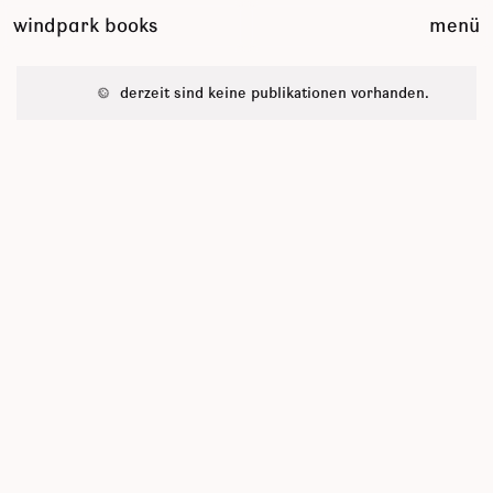
zum
windpark books
menü
inhalt
springen
derzeit sind keine publikationen vorhanden.