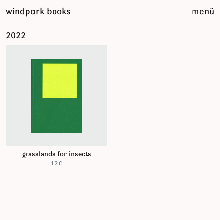
zum
windpark books
menü
inhalt
springen
2022
grasslands for insects
12€